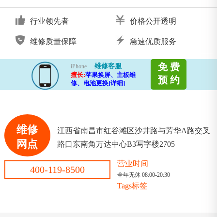
行业领先者
价格公开透明
维修质量保障
急速优质服务
免 费
维修客服
iPhone
擅长:
苹果换屏、主板维
预 约
修、电池更换[详细]
维修
江西省南昌市红谷滩区沙井路与芳华A路交叉
网点
路口东南角万达中心B3写字楼2705
营业时间
400-119-8500
全年无休 08:00-20:30
Tags标签