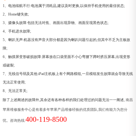
1、电池续航不行:电池属于消耗品,建议及时更换,以保持手机使用的最佳状态;
2、Home键失效;
3、摄像头故障:包括无法对焦、画面出现异物、画面呈现黑色状态;
4、手机进水故障;
5、喇叭无声:机器没有声音大部分都是因为喇叭问题引起的,但其中不乏为主板故
障;
6、触摸屏变形破损故障:屏幕放在口袋里面不小心弯腰下蹲时挤压屏幕,出现变形
或破裂;
7、无线信号弱及其他:iPad主机板上有个网路模组,一旦模组发生故障就会导致无线
无法正常使用;
8、无法正常关;
除了上述阐述的故障外,其余还有各种各样的我们处理过的问题无法一一阐述,
南昌
苹果维修服务中心是有着多年苹果产品维修经验的优质团队,我们有能力为您分
400-119-8500
忧。咨询热线: