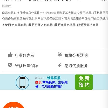
阅读数
南昌苹果11换屏维修店分享换一个iPhone11原装屏幕大概多少费用苹果11手机换屏需
心操作触摸损坏,破苹果11屏不在苹果保修范围内,官方售后服务不保修,花自己的钱,苹果
关键词: #
南昌苹果11换屏维修店
#
苹果11换屏南昌
#
苹果11换屏维修店南昌
行业领先者
价格公开透明
维修质量保障
急速优质服务
免 费
维修客服
iPhone
擅长:
苹果换屏、主板维
预 约
修、电池更换[详细]