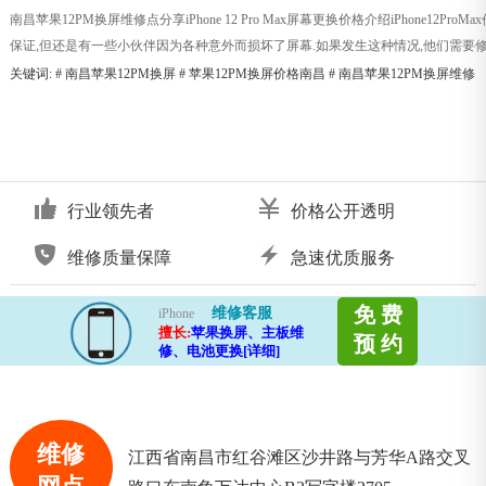
南昌苹果12PM换屏维修点分享iPhone 12 Pro Max屏幕更换价格介绍iPhone1
保证,但还是有一些小伙伴因为各种意外而损坏了屏幕.如果发生这种情况,他们需要修理
关键词: #
南昌苹果12PM换屏
#
苹果12PM换屏价格南昌
#
南昌苹果12PM换屏维修
行业领先者
价格公开透明
维修质量保障
急速优质服务
免 费
维修客服
iPhone
擅长:
苹果换屏、主板维
预 约
修、电池更换[详细]
维修
江西省南昌市红谷滩区沙井路与芳华A路交叉