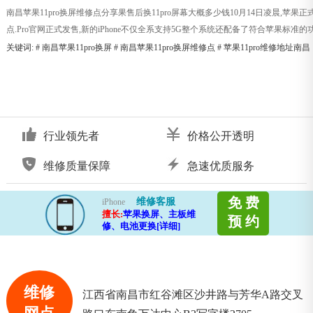
南昌苹果11pro换屏维修点分享果售后换11pro屏幕大概多少钱10月14日凌晨,苹果正式发布
点.Pro官网正式发售,新的iPhone不仅全系支持5G整个系统还配备了符合苹果标准的功能Supe
关键词: #
南昌苹果11pro换屏
#
南昌苹果11pro换屏维修点
#
苹果11pro维修地址南昌
行业领先者
价格公开透明
维修质量保障
急速优质服务
免 费
维修客服
iPhone
擅长:
苹果换屏、主板维
预 约
修、电池更换[详细]
维修
江西省南昌市红谷滩区沙井路与芳华A路交叉