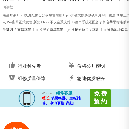
阅读数
南昌苹果11pro换屏维修点分享果售后换11pro屏幕大概多少钱10月14日凌晨,苹果正式发布
点.Pro官网正式发售,新的iPhone不仅全系支持5G整个系统还配备了符合苹果标准的功能Supe
关键词: #
南昌苹果11pro换屏
#
南昌苹果11pro换屏维修点
#
苹果11pro维修地址南昌
行业领先者
价格公开透明
维修质量保障
急速优质服务
免 费
维修客服
iPhone
擅长:
苹果换屏、主板维
预 约
修、电池更换[详细]